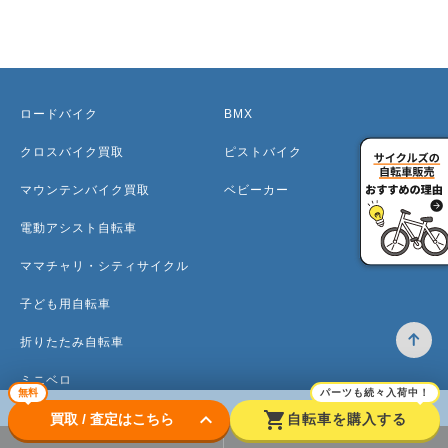
ロードバイク
BMX
クロスバイク買取
ピストバイク
マウンテンバイク買取
ベビーカー
電動アシスト自転車
ママチャリ・シティサイクル
子ども用自転車
折りたたみ自転車
ミニベロ
無料
パーツも続々入荷中！
keyboard_arrow_down
shopping_cart
買取 / 査定はこちら
自転車を購入する