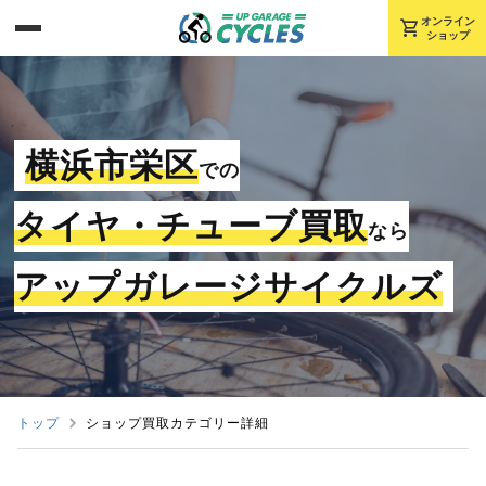
shopping_cart
オンライン
ショップ
横浜市栄区
での
タイヤ・チューブ買取
なら
アップガレージサイクルズ
トップ
ショップ買取カテゴリー詳細