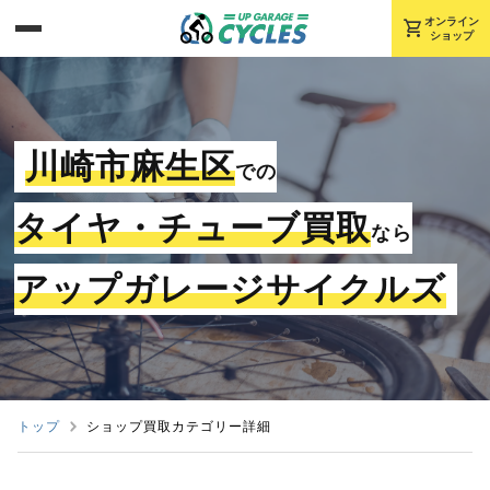
shopping_cart
オンライン
ショップ
川崎市麻生区
での
タイヤ・チューブ買取
なら
アップガレージサイクルズ
トップ
ショップ買取カテゴリー詳細