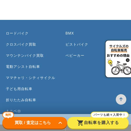
ロードバイク
BMX
クロスバイク買取
ピストバイク
マウンテンバイク買取
ベビーカー
電動アシスト自転車
ママチャリ・シティサイクル
子ども用自転車
折りたたみ自転車
ミニベロ
無料
パーツも続々入荷中！
keyboard_arrow_down
shopping_cart
買取 / 査定はこちら
自転車を購入する