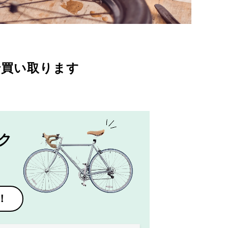
で買い取ります
ク
！