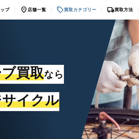
location_on
sell
local_shipping
トップ
店舗一覧
買取カテゴリー
買取方法
ーブ買取
なら
ジサイクル