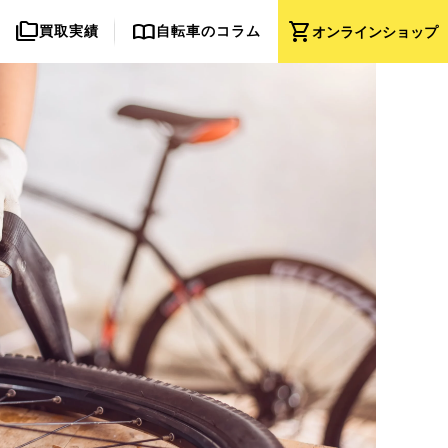
folder_copy
import_contacts
shopping_cart
買取実績
自転車のコラム
オンライン
ショップ