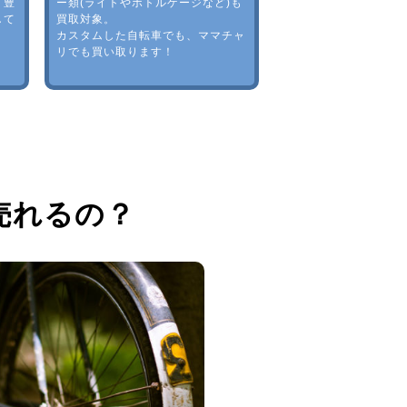
。豊
ー類(ライトやボトルゲージなど)も
して
買取対象。
カスタムした自転車でも、ママチャ
リでも買い取ります！
売れるの？