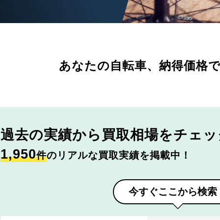
あなたの自転車、
納得価格
過去の実績から
買取相場をチェッ
1,950
件
のリアルな買取実績を掲載中！
今すぐここから検索