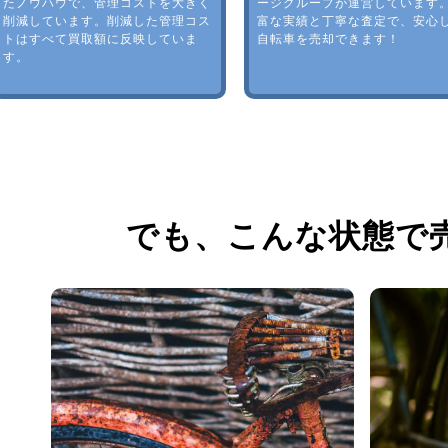
たノウハウで、管理コストを大きく
ージグループが運営しています
削減しています。削減した管理コス
富な実績と丁寧な査定で、安心
トはすべて買取額に反映していま
自転車を売却できます！
す。
でも、
こんな状態で