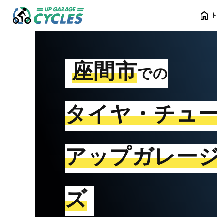
home
座間市
での
タイヤ・チュ
アップガレー
ズ