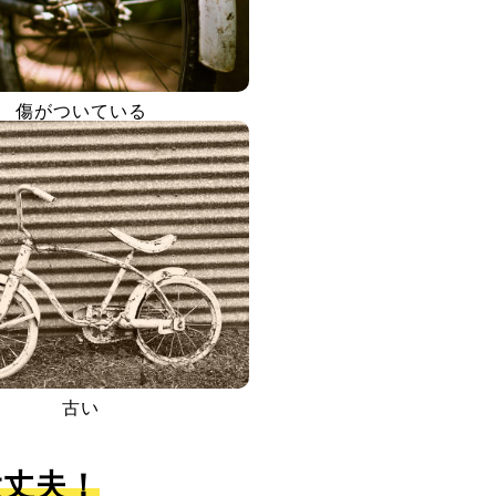
傷がついている
古い
大丈夫！