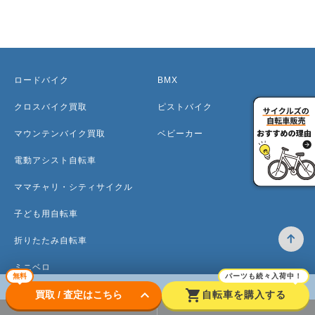
ロードバイク
BMX
クロスバイク買取
ピストバイク
マウンテンバイク買取
ベビーカー
電動アシスト自転車
ママチャリ・シティサイクル
子ども用自転車
折りたたみ自転車
ミニベロ
無料
パーツも続々入荷中！
keyboard_arrow_down
shopping_cart
買取 / 査定はこちら
自転車を購入する