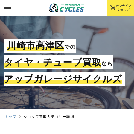
shopping_cart
オンライン
ショップ
川崎市高津区
での
タイヤ・チューブ買取
なら
アップガレージサイクルズ
トップ
ショップ買取カテゴリー詳細