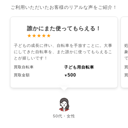
ご利用いただいたお客様のリアルな声をご紹介！
誰かにまた使ってもらえる！
★★★★★
子どもの成長に伴い、自転車を手放すことに。大事
にしてきた自転車を、また誰かに使ってもらえるこ
とが嬉しいです！
子ども用自転車
買取自転車
500
買取金額
￥
chevron_left
chevron_right
50代・女性