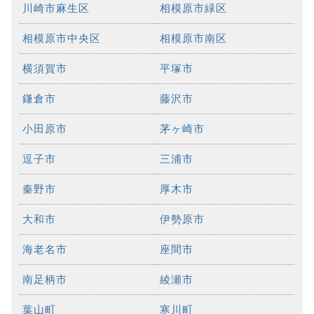
川崎市麻生区
相模原市緑区
相模原市中央区
相模原市南区
横須賀市
平塚市
鎌倉市
藤沢市
小田原市
茅ヶ崎市
逗子市
三浦市
秦野市
厚木市
大和市
伊勢原市
海老名市
座間市
南足柄市
綾瀬市
葉山町
寒川町