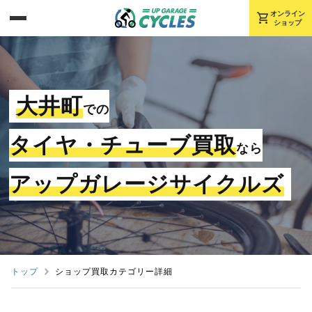
shopping_cart
オンライン
ショップ
大井町
での
タイヤ・チューブ買取
なら
アップガレージサイクルズ
トップ
ショップ買取カテゴリー詳細