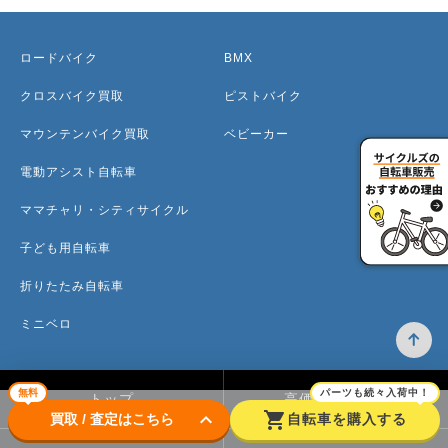
ロードバイク
BMX
クロスバイク買取
ピストバイク
マウンテンバイク買取
ベビーカー
電動アシスト自転車
ママチャリ・シティサイクル
子ども用自転車
折りたたみ自転車
ミニベロ
無料
パーツも続々入荷中！
トップ
高価買取のワケ
keyboard_arrow_down
shopping_cart
買取 / 査定はこちら
自転車を購入する