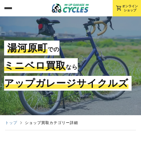
shopping_cart
オンライン
ショップ
湯河原町
での
ミニベロ買取
なら
アップガレージサイクルズ
トップ
ショップ買取カテゴリー詳細