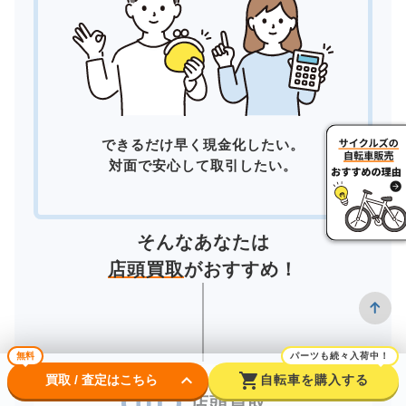
できるだけ早く現金化したい。
対面で安心して取引したい。
そんなあなたは
店頭買取
がおすすめ！
無料
パーツも続々入荷中！
keyboard_arrow_down
shopping_cart
買取 / 査定はこちら
自転車を購入する
店頭買取