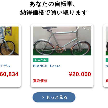
あなたの自転車、
納得価格で買い取ります
ミニベロ
ミ
tern
SURGE 2021年モデル
T
0,000
¥
33,249
買取価格
買
もっと見る