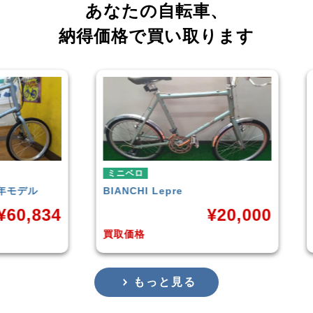
あなたの自転車、
納得価格で買い取ります
ミニベロ
ミ
tern
SURGE 2021年モデル
TE
0,000
¥
33,249
買取価格
買
もっと見る