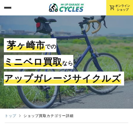
shopping_cart
オンライン
ショップ
茅ヶ崎市
での
ミニベロ買取
なら
アップガレージサイクルズ
トップ
ショップ買取カテゴリー詳細