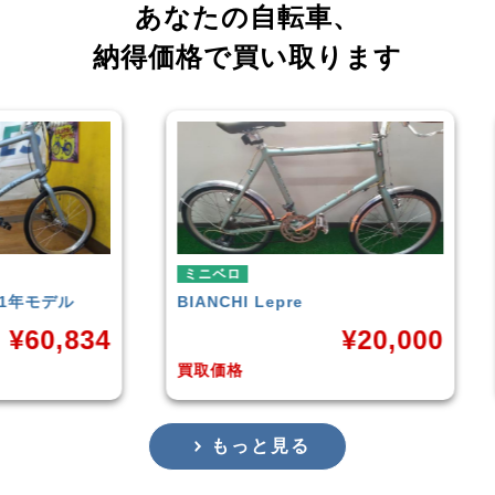
あなたの自転車、
納得価格で買い取ります
ミニベロ
tern
SURGE 2021年モデル
¥
20,000
¥
33,249
買取価格
もっと見る