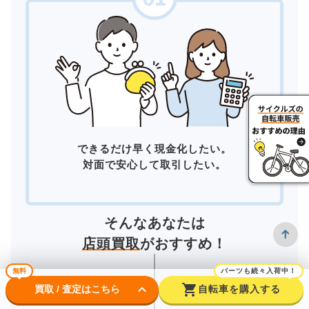
できるだけ早く現金化したい。
対面で安心して取引したい。
そんなあなたは
店頭買取
がおすすめ！
無料
パーツも続々入荷中！
keyboard_arrow_down
shopping_cart
買取 / 査定はこちら
自転車を購入する