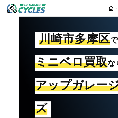
home
川崎市多摩区
ミニベロ買取
な
アップガレー
ズ