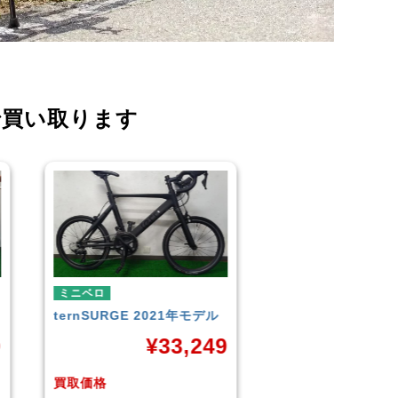
で買い取ります
ミニベロ
ミニベロ
TERN
SURGE 2023年モデ
シティサイクル・マ
ル
TERN
SURGE 20
9
ル
¥
33,249
¥
3
買取価格
買取価格