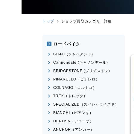
トップ
ショップ買取カテゴリー詳細
ロードバイク
GIANT (ジャイアント)
Cannondale (キャノンデール)
BRIDGESTONE (ブリヂストン)
PINARELLO（ピナレロ）
COLNAGO（コルナゴ）
TREK（トレック）
イク
ミニベロ
ミニベロ
SPECIALIZED（スペシャライズド）
X NS451-S
DAHON
MAKO 2021年モデ
ル
BIANCHI（ビアンキ）
¥
36,000
¥
60,834
DEROSA（デローザ）
買取価格
ANCHOR（アンカー）