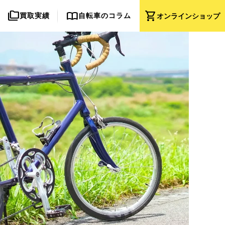
folder_copy
import_contacts
shopping_cart
買取実績
自転車のコラム
オンライン
ショップ