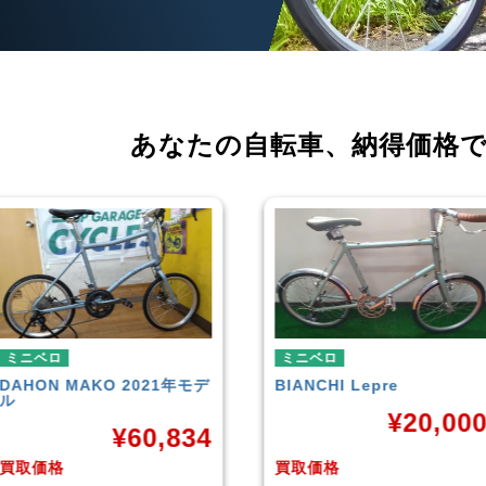
あなたの自転車、
納得価格
ミニベロ
ミニベロ
BIANCHI
Lepre
tern
SURGE 2021年モデル
¥
20,000
¥
33,24
買取価格
買取価格