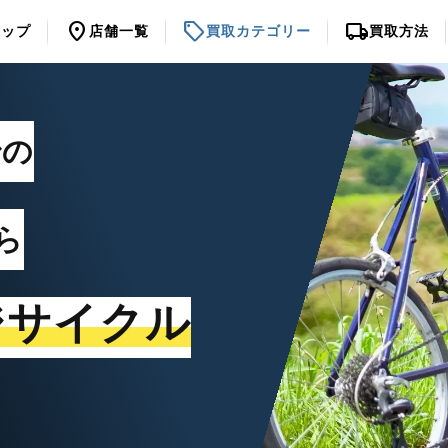
location_on
sell
local_shipping
トップ
店舗一覧
買取カテゴリー
買取方法
での
ら
ジサイクル