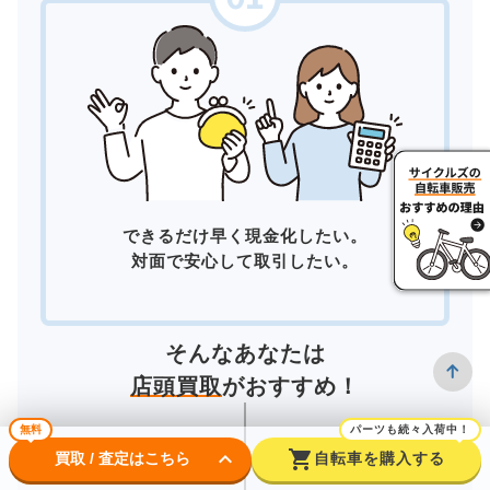
できるだけ早く現金化したい。
対面で安心して取引したい。
そんなあなたは
店頭買取
がおすすめ！
無料
パーツも続々入荷中！
keyboard_arrow_down
shopping_cart
買取 / 査定はこちら
自転車を購入する