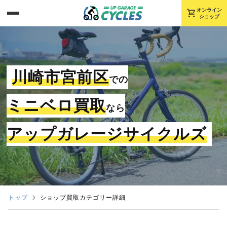
shopping_cart
オンライン
ショップ
川崎市宮前区
での
ミニベロ買取
なら
アップガレージサイクルズ
トップ
ショップ買取カテゴリー詳細