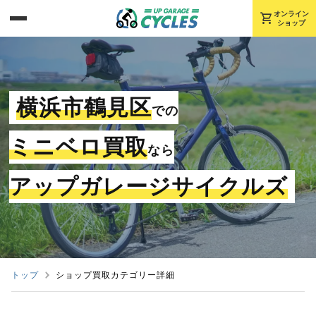
shopping_cart
オンライン
ショップ
横浜市鶴見区
での
ミニベロ買取
なら
アップガレージサイクルズ
トップ
ショップ買取カテゴリー詳細