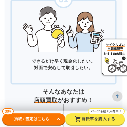
できるだけ早く現金化したい。
対面で安心して取引したい。
そんなあなたは
店頭買取
がおすすめ！
無料
パーツも続々入荷中！
keyboard_arrow_down
shopping_cart
買取 / 査定はこちら
自転車を購入する