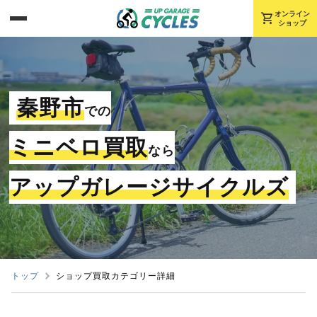
shopping_cart
オンライン
ショップ
秦野市
での
ミニベロ買取
なら
アップガレージサイクルズ
トップ
ショップ買取カテゴリー詳細