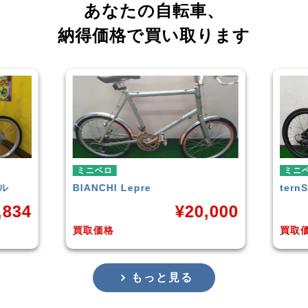
あなたの自転車、
納得価格で買い取ります
ミニベロ
ミニ
tern
SURGE 2021年モデル
TER
,000
¥
33,249
買取価格
買取
もっと見る