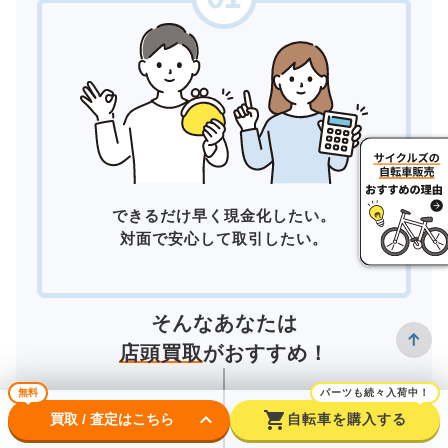
できるだけ早く現金化したい。
対面で安心して取引したい。
そんなあなたは
店頭買取
がおすすめ！
無料
パーツも続々入荷中！
keyboard_arrow_down
shopping_cart
買取 / 査定はこちら
自転車を購入する