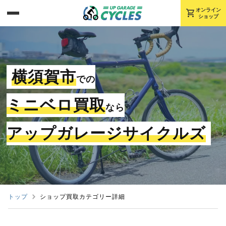
shopping_cart
オンライン
ショップ
横須賀市
での
ミニベロ買取
なら
アップガレージサイクルズ
トップ
ショップ買取カテゴリー詳細