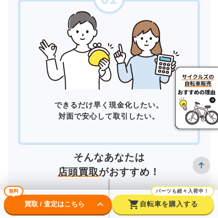
できるだけ早く現金化したい。
対面で安心して取引したい。
そんなあなたは
店頭買取
がおすすめ！
無料
パーツも続々入荷中！
keyboard_arrow_down
shopping_cart
買取 / 査定はこちら
自転車を購入する