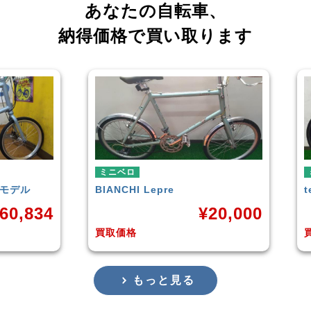
あなたの自転車、
納得価格で買い取ります
ミニベロ
tern
SURGE 2021年モデル
T
20,000
¥
33,249
買取価格
もっと見る