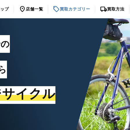
location_on
sell
local_shipping
トップ
店舗一覧
買取カテゴリー
買取方法
での
ら
ジサイクル