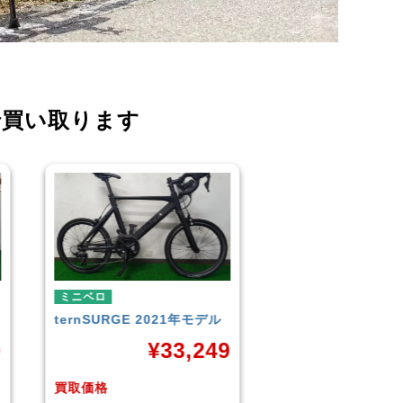
で買い取ります
ミニベロ
ミニベロ
TERN
SURGE 2023年モデ
シティサイクル・マ
ル
TERN
SURGE 20
9
ル
¥
33,249
¥
3
買取価格
買取価格