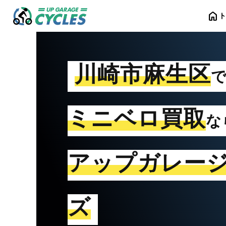
home
川崎市麻生区
ミニベロ買取
な
アップガレー
ズ