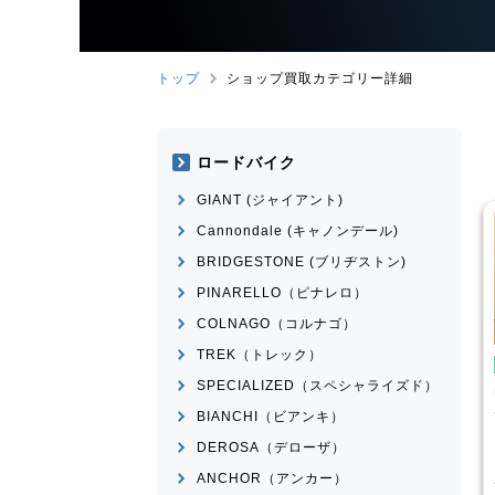
トップ
ショップ買取カテゴリー詳細
ロードバイク
GIANT (ジャイアント)
Cannondale (キャノンデール)
BRIDGESTONE (ブリヂストン)
PINARELLO（ピナレロ）
COLNAGO（コルナゴ）
TREK（トレック）
イク
ミニベロ
ミニベロ
SPECIALIZED（スペシャライズド）
X NS451-S
DAHON
MAKO 2021年モデ
ル
BIANCHI（ビアンキ）
¥
36,000
¥
60,834
DEROSA（デローザ）
買取価格
ANCHOR（アンカー）