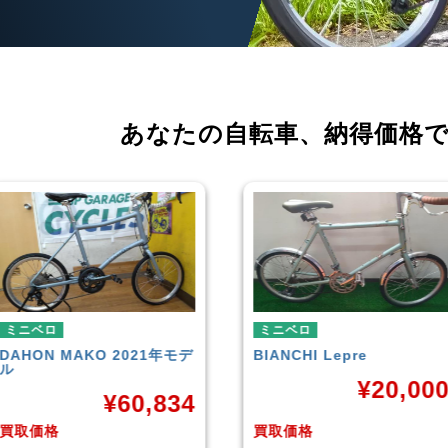
あなたの自転車、
納得価格
ミニベロ
ミニベロ
BIANCHI
Lepre
tern
SURGE 2021年モデル
¥
20,000
¥
33,24
買取価格
買取価格