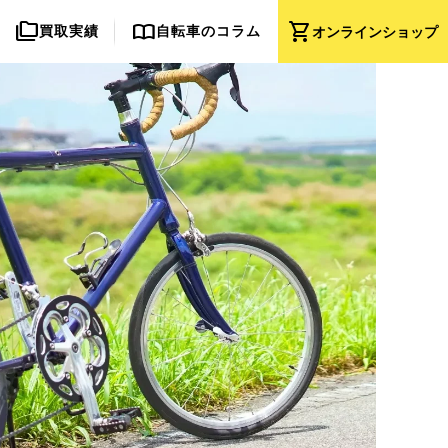
folder_copy
import_contacts
shopping_cart
買取実績
自転車のコラム
オンライン
ショップ