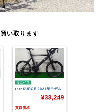
で買い取ります
ミニベロ
ミニベロ
TERN
SURGE 2023年モデ
シティサイクル・マ
ル
TERN
SURGE 20
9
ル
¥
33,249
¥
3
買取価格
買取価格