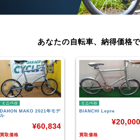
あなたの自転車、
納得価格
ミニベロ
ミニベロ
BIANCHI
Lepre
tern
SURGE 2021年モデル
¥
20,000
¥
33,24
買取価格
買取価格