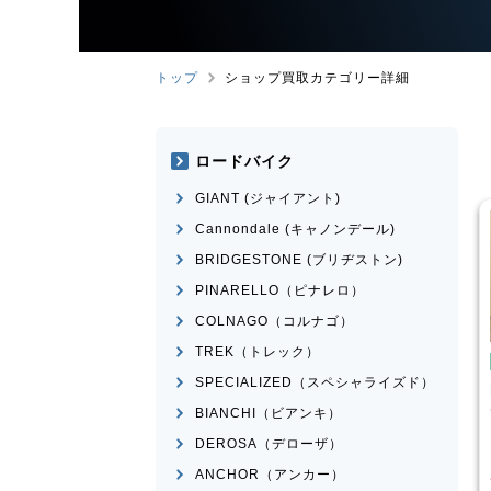
トップ
ショップ買取カテゴリー詳細
ロードバイク
GIANT (ジャイアント)
Cannondale (キャノンデール)
BRIDGESTONE (ブリヂストン)
PINARELLO（ピナレロ）
COLNAGO（コルナゴ）
TREK（トレック）
イク
ミニベロ
ミニベロ
SPECIALIZED（スペシャライズド）
X NS451-S
DAHON
MAKO 2021年モデ
ル
BIANCHI（ビアンキ）
¥
36,000
¥
60,834
DEROSA（デローザ）
買取価格
ANCHOR（アンカー）