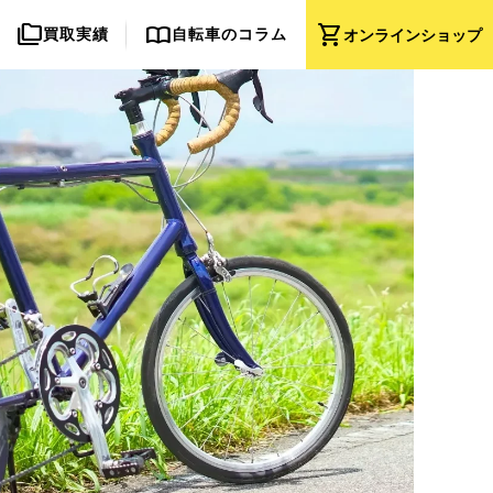
folder_copy
import_contacts
shopping_cart
買取実績
自転車のコラム
オンライン
ショップ