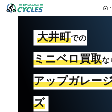
home
大井町
での
ミニベロ買取
な
アップガレー
ズ