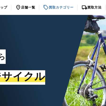
location_on
sell
local_shipping
トップ
店舗一覧
買取カテゴリー
買取方法
ら
ジサイクル