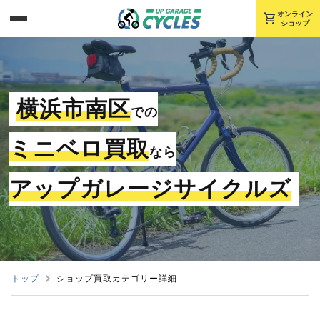
shopping_cart
オンライン
ショップ
横浜市南区
での
ミニベロ買取
なら
アップガレージサイクルズ
トップ
ショップ買取カテゴリー詳細