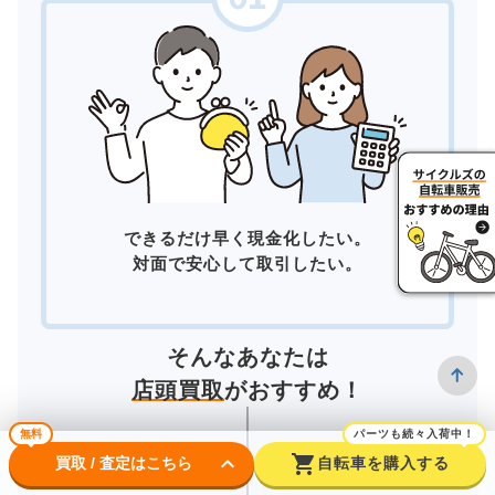
できるだけ早く現金化したい。
対面で安心して取引したい。
そんなあなたは
店頭買取
がおすすめ！
無料
パーツも続々入荷中！
keyboard_arrow_down
shopping_cart
買取 / 査定はこちら
自転車を購入する