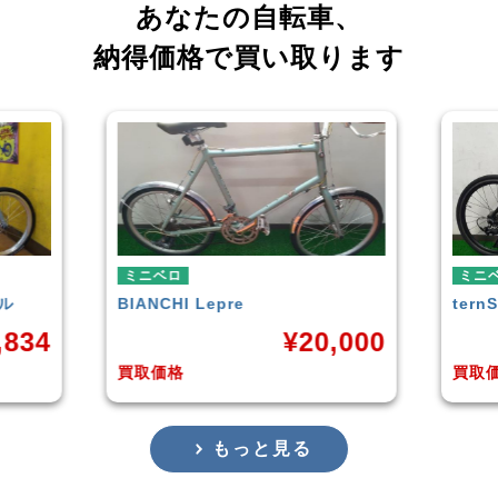
あなたの自転車、
納得価格で買い取ります
ミニベロ
ミニ
tern
SURGE 2021年モデル
TER
,000
¥
33,249
買取価格
買取
もっと見る