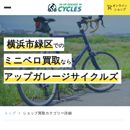
shopping_cart
オンライン
ショップ
横浜市緑区
での
ミニベロ買取
なら
アップガレージサイクルズ
トップ
ショップ買取カテゴリー詳細