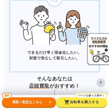
できるだけ早く現金化したい。
対面で安心して取引したい。
そんなあなたは
店頭買取
がおすすめ！
無料
パーツも続々入荷中！
keyboard_arrow_down
shopping_cart
買取 / 査定はこちら
自転車を購入する