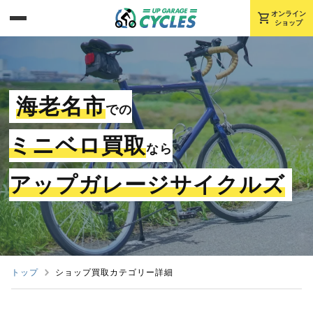
shopping_cart
オンライン
ショップ
海老名市
での
ミニベロ買取
なら
アップガレージサイクルズ
トップ
ショップ買取カテゴリー詳細