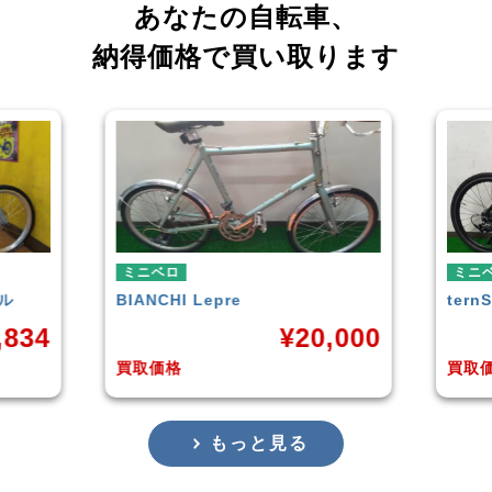
あなたの自転車、
納得価格で買い取ります
ミニベロ
ミニ
tern
SURGE 2021年モデル
TER
,000
¥
33,249
買取価格
買取
もっと見る