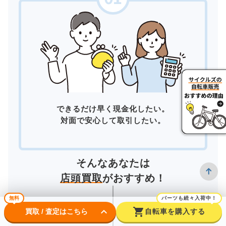
できるだけ早く現金化したい。
対面で安心して取引したい。
そんなあなたは
店頭買取
がおすすめ！
無料
パーツも続々入荷中！
keyboard_arrow_down
shopping_cart
買取 / 査定はこちら
自転車を購入する