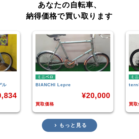
あなたの自転車、
納得価格で買い取ります
ミニベロ
tern
SURGE 2021年モデル
T
20,000
¥
33,249
買取価格
もっと見る