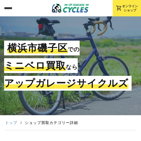
shopping_cart
オンライン
ショップ
横浜市磯子区
での
ミニベロ買取
なら
アップガレージサイクルズ
トップ
ショップ買取カテゴリー詳細