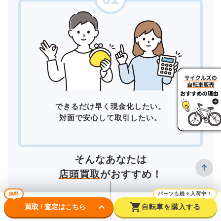
できるだけ早く現金化したい。
対面で安心して取引したい。
そんなあなたは
店頭買取
がおすすめ！
無料
パーツも続々入荷中！
keyboard_arrow_down
shopping_cart
買取 / 査定はこちら
自転車を購入する