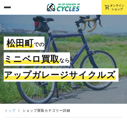
shopping_cart
オンライン
ショップ
松田町
での
ミニベロ買取
なら
アップガレージサイクルズ
トップ
ショップ買取カテゴリー詳細