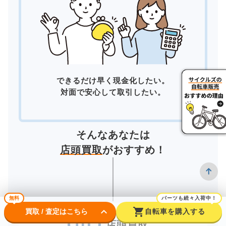
できるだけ早く現金化したい。
対面で安心して取引したい。
そんなあなたは
店頭買取
がおすすめ！
無料
パーツも続々入荷中！
keyboard_arrow_down
shopping_cart
買取 / 査定はこちら
自転車を購入する
店頭買取