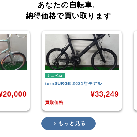
あなたの自転車、
納得価格で買い取ります
ミニベロ
モデル
TERN
SURGE 2023年モデル
¥
33,249
¥
33,249
買取価格
もっと見る