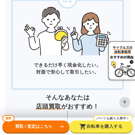
できるだけ早く現金化したい。
対面で安心して取引したい。
そんなあなたは
店頭買取
がおすすめ！
無料
パーツも続々入荷中！
keyboard_arrow_down
shopping_cart
買取 / 査定はこちら
自転車を購入する