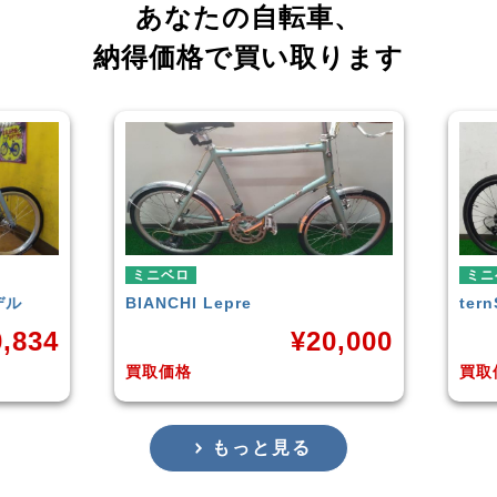
あなたの自転車、
納得価格で買い取ります
ミニベロ
ミ
tern
SURGE 2021年モデル
T
0,000
¥
33,249
買取価格
買
もっと見る