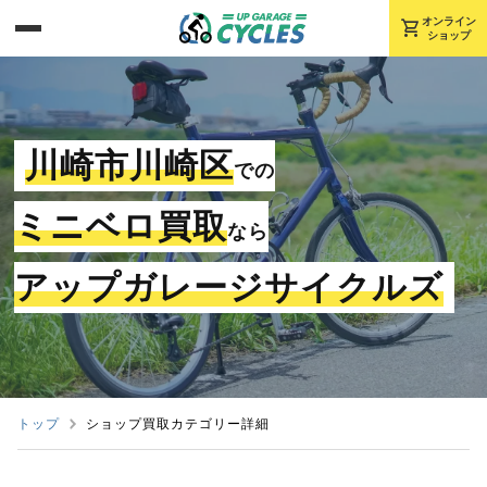
shopping_cart
オンライン
ショップ
川崎市川崎区
での
ミニベロ買取
なら
アップガレージサイクルズ
トップ
ショップ買取カテゴリー詳細