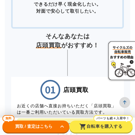
できるだけ早く現金化したい。
対面で安心して取引したい。
そんなあなたは
店頭買取
がおすすめ！
店頭買取
お近くの店舗へ直接お持ちいただく「店頭買取」
は一番ご利用いただいている買取方法です。
無料
パーツも続々入荷中！
店頭買取予約はこちら
keyboard_arrow_down
shopping_cart
買取 / 査定はこちら
自転車を購入する