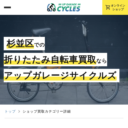
shopping_cart
オンライン
ショップ
杉並区
での
折りたたみ自転車買取
なら
アップガレージサイクルズ
トップ
ショップ買取カテゴリー詳細