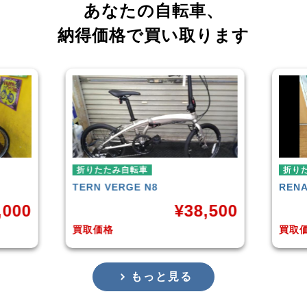
あなたの自転車、
納得価格で買い取ります
折りたたみ自転車
RENAULT
LIGHT-8 AL-FDB140
R
38,500
¥
16,799
買取価格
もっと見る