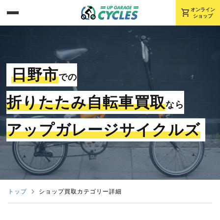
shopping_cart
オンライン
ショップ
日野市
での
折りたたみ自転車買取
なら
アップガレージサイクルズ
トップ
ショップ買取カテゴリー詳細