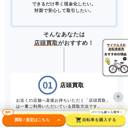
できるだけ早く現金化したい。
対面で安心して取引したい。
そんなあなたは
店頭買取
がおすすめ！
店頭買取
お近くの店舗へ直接お持ちいただく「店頭買取」
は一番ご利用いただいている買取方法です。
無料
パーツも続々入荷中！
店頭買取予約はこちら
keyboard_arrow_down
shopping_cart
買取 / 査定はこちら
自転車を購入する