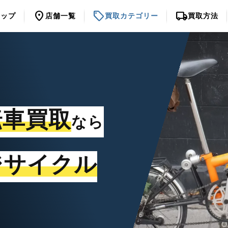
location_on
sell
local_shipping
トップ
店舗一覧
買取カテゴリー
買取方法
転車買取
なら
ジサイクル