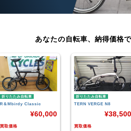
あなたの自転車、
納得価格
折りたたみ自転車
折りたたみ自転車
TERN
VERGE N8
RENAULT
LIGHT-8 AL-
FDB140
¥
38,500
¥
16,79
買取価格
買取価格