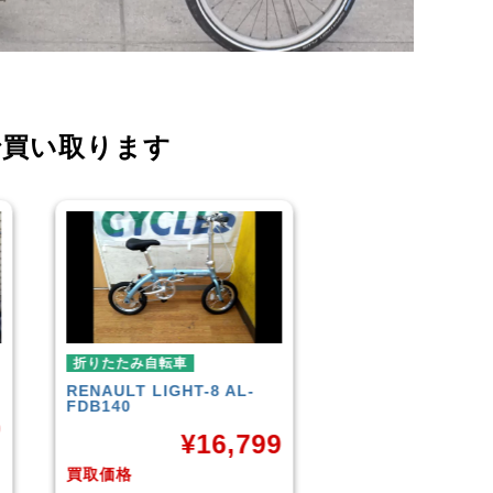
で買い取ります
折りたたみ自転車
折りたたみ自転車
R＆M
BD-1 2010年頃モデル
BROMPTON
NEO
¥
40,000
¥
3
9
買取価格
買取価格