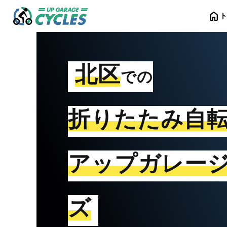
home
北区
での
折りたたみ自
アップガレー
ズ