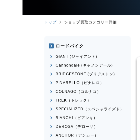
トップ
ショップ買取カテゴリー詳細
ロードバイク
GIANT (ジャイアント)
Cannondale (キャノンデール)
BRIDGESTONE (ブリヂストン)
PINARELLO（ピナレロ）
COLNAGO（コルナゴ）
TREK（トレック）
み自転車
折りたたみ自転車
SPECIALIZED（スペシャライズド）
rge N8
R＆M
birdy Classic
BIANCHI（ビアンキ）
¥
50,001
¥
60,000
DEROSA（デローザ）
買取価格
ANCHOR（アンカー）