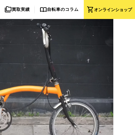
folder_copy
import_contacts
shopping_cart
買取実績
自転車のコラム
オンライン
ショップ