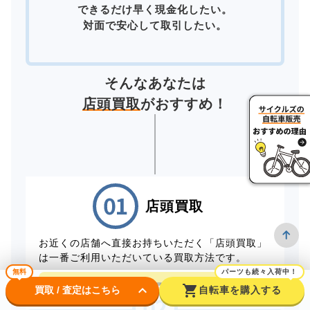
できるだけ早く現金化したい。
対面で安心して取引したい。
そんなあなたは
店頭買取
がおすすめ！
店頭買取
お近くの店舗へ直接お持ちいただく「店頭買取」
は一番ご利用いただいている買取方法です。
無料
パーツも続々入荷中！
店頭買取予約はこちら
keyboard_arrow_down
shopping_cart
買取 / 査定はこちら
自転車を購入する