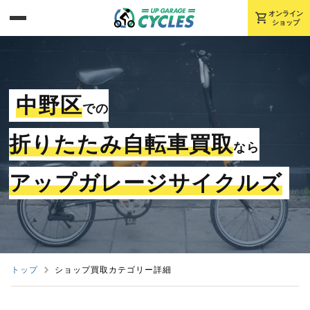
shopping_cart
オンライン
ショップ
中野区
での
折りたたみ自転車買取
なら
アップガレージサイクルズ
トップ
ショップ買取カテゴリー詳細