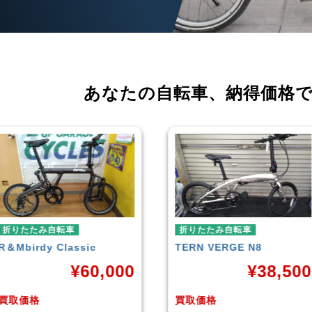
あなたの自転車、
納得価格
折りたたみ自転車
折りたたみ自転車
TERN
VERGE N8
RENAULT
LIGHT-8 AL-
FDB140
¥
38,500
¥
16,79
買取価格
買取価格