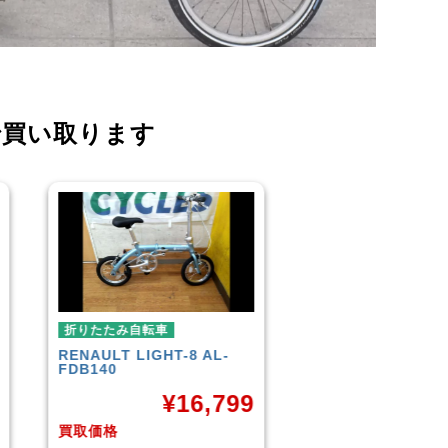
で買い取ります
折りたたみ自転車
折りたたみ自転車
R＆M
BD-1 2010年頃モデル
BROMPTON
NEO
¥
40,000
¥
3
9
買取価格
買取価格