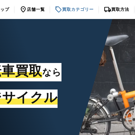
location_on
sell
local_shipping
トップ
店舗一覧
買取カテゴリー
買取方法
転車買取
なら
ジサイクル