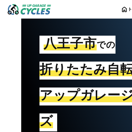
home
八王子市
での
折りたたみ自
アップガレー
ズ