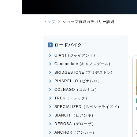
トップ
ショップ買取カテゴリー詳細
ロードバイク
GIANT (ジャイアント)
Cannondale (キャノンデール)
BRIDGESTONE (ブリヂストン)
PINARELLO（ピナレロ）
COLNAGO（コルナゴ）
TREK（トレック）
み自転車
折りたたみ自転車
SPECIALIZED（スペシャライズド）
rge N8
R＆M
birdy Classic
BIANCHI（ビアンキ）
¥
50,001
¥
60,000
DEROSA（デローザ）
買取価格
ANCHOR（アンカー）