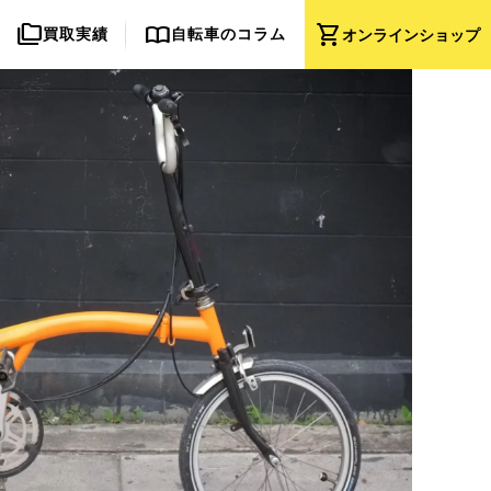
folder_copy
import_contacts
shopping_cart
買取実績
自転車のコラム
オンライン
ショップ