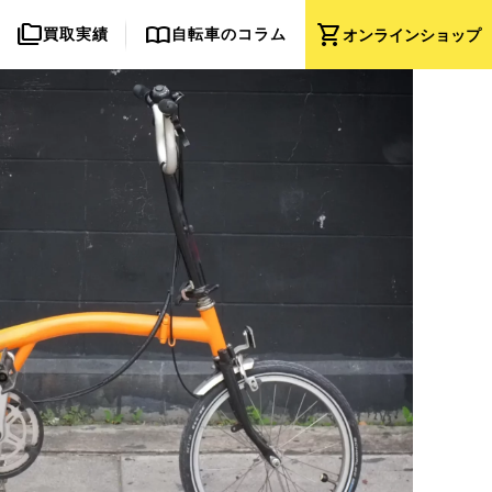
folder_copy
import_contacts
shopping_cart
買取実績
自転車のコラム
オンライン
ショップ