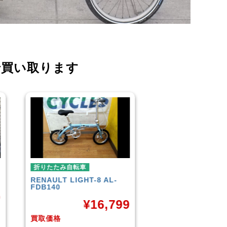
で買い取ります
折りたたみ自転車
折りたたみ自転車
R＆M
BD-1 2010年頃モデル
BROMPTON
NEO
¥
40,000
¥
9
買取価格
買取価格