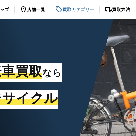
location_on
sell
local_shipping
トップ
店舗一覧
買取カテゴリー
買取方法
転車買取
なら
ジサイクル