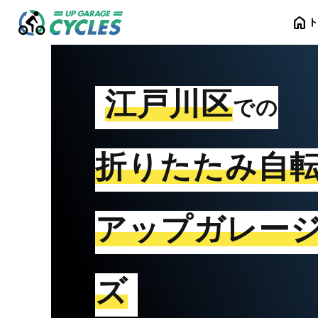
home
江戸川区
での
折りたたみ自
アップガレー
ズ