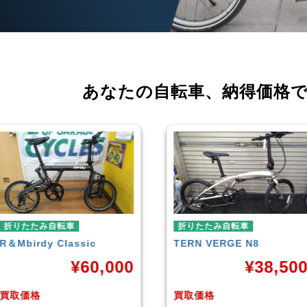
あなたの自転車、
納得価格
折りたたみ自転車
折りたたみ自転車
TERN
VERGE N8
RENAULT
LIGHT-8 AL-
FDB140
¥
38,500
¥
16,79
買取価格
買取価格