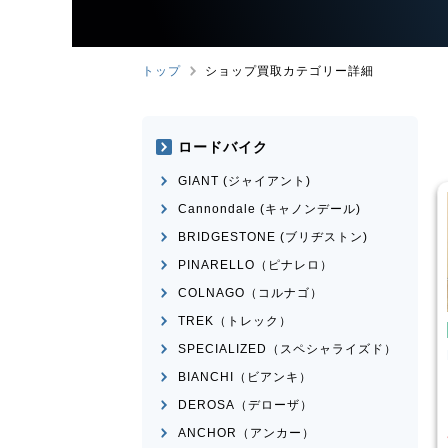
トップ
ショップ買取カテゴリー詳細
ロードバイク
GIANT (ジャイアント)
Cannondale (キャノンデール)
BRIDGESTONE (ブリヂストン)
PINARELLO（ピナレロ）
COLNAGO（コルナゴ）
TREK（トレック）
たみ自転車
折りたたみ自転車
SPECIALIZED（スペシャライズド）
rge N8
R＆M
birdy Classic
BIANCHI（ビアンキ）
¥
50,001
¥
60,000
DEROSA（デローザ）
格
買取価格
ANCHOR（アンカー）