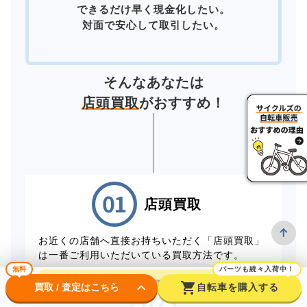
できるだけ早く現金化したい。
対面で安心して取引したい。
そんなあなたは
店頭買取
がおすすめ！
店頭買取
お近くの店舗へ直接お持ちいただく「店頭買取」
は一番ご利用いただいている買取方法です。
無料
パーツも続々入荷中！
店頭買取予約はこちら
keyboard_arrow_down
shopping_cart
買取 / 査定はこちら
自転車を購入する