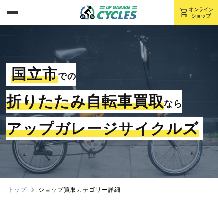
shopping_cart
オンライン
ショップ
国立市
での
折りたたみ自転車買取
なら
アップガレージサイクルズ
トップ
ショップ買取カテゴリー詳細