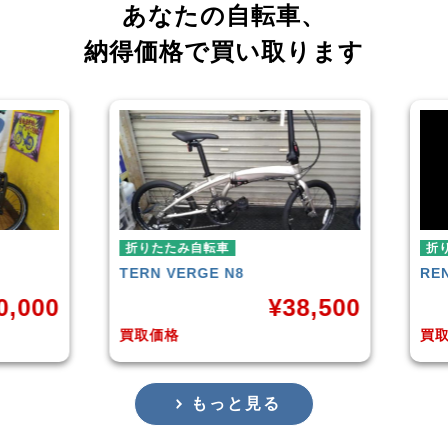
あなたの自転車、
納得価格で買い取ります
折りたたみ自転車
RENAULT
LIGHT-8 AL-FDB140
¥
38,500
¥
16,799
買取価格
もっと見る