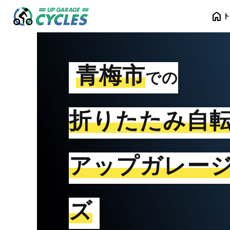
home
青梅市
での
折りたたみ自
アップガレー
ズ