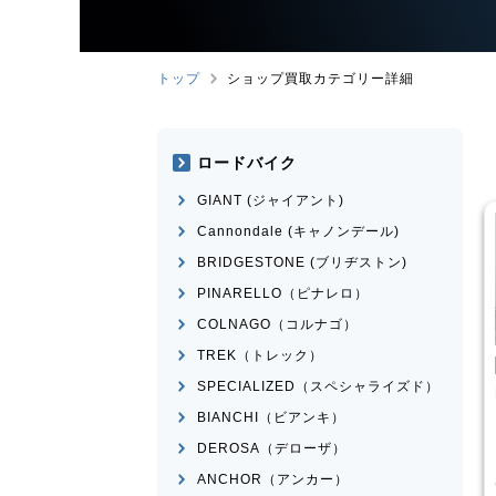
トップ
ショップ買取カテゴリー詳細
ロードバイク
GIANT (ジャイアント)
Cannondale (キャノンデール)
BRIDGESTONE (ブリヂストン)
PINARELLO（ピナレロ）
COLNAGO（コルナゴ）
TREK（トレック）
み自転車
折りたたみ自転車
SPECIALIZED（スペシャライズド）
rge N8
R＆M
birdy Classic
BIANCHI（ビアンキ）
¥
50,001
¥
60,000
DEROSA（デローザ）
買取価格
ANCHOR（アンカー）