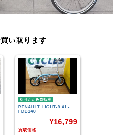
で買い取ります
折りたたみ自転車
折りたたみ自転車
R＆M
BD-1 2010年頃モデル
BROMPTON
NEO
¥
40,000
¥
3
9
買取価格
買取価格