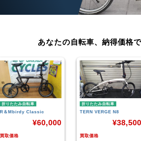
あなたの自転車、
納得価格
折りたたみ自転車
折りたたみ自転車
TERN
VERGE N8
RENAULT
LIGHT-8 AL-
FDB140
¥
38,500
¥
16,79
買取価格
買取価格