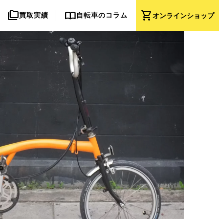
folder_copy
import_contacts
shopping_cart
買取実績
自転車のコラム
オンライン
ショップ