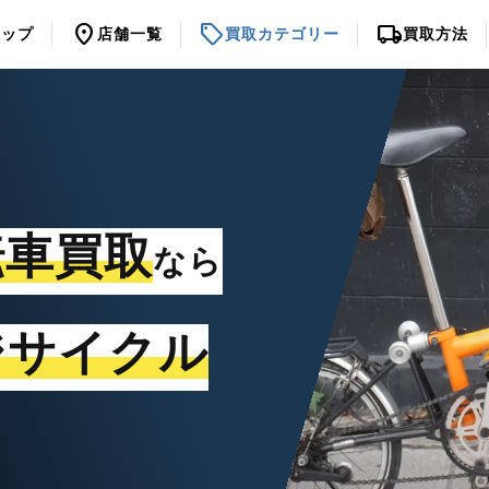
location_on
sell
local_shipping
トップ
店舗一覧
買取カテゴリー
買取方法
転車買取
なら
ジサイクル