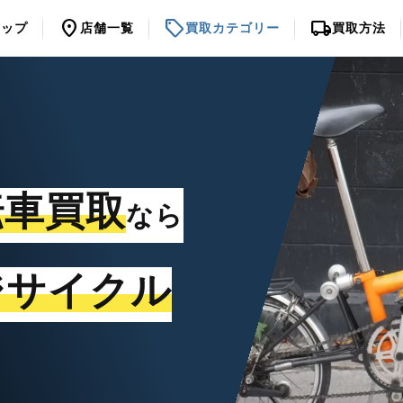
location_on
sell
local_shipping
トップ
店舗一覧
買取カテゴリー
買取方法
転車買取
なら
ジサイクル