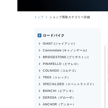
トップ
ショップ買取カテゴリー詳細
ロードバイク
GIANT (ジャイアント)
Cannondale (キャノンデール)
BRIDGESTONE (ブリヂストン)
PINARELLO（ピナレロ）
COLNAGO（コルナゴ）
TREK（トレック）
み自転車
折りたたみ自転車
SPECIALIZED（スペシャライズド）
rge N8
R＆M
birdy Classic
BIANCHI（ビアンキ）
¥
50,001
¥
60,000
DEROSA（デローザ）
買取価格
ANCHOR（アンカー）