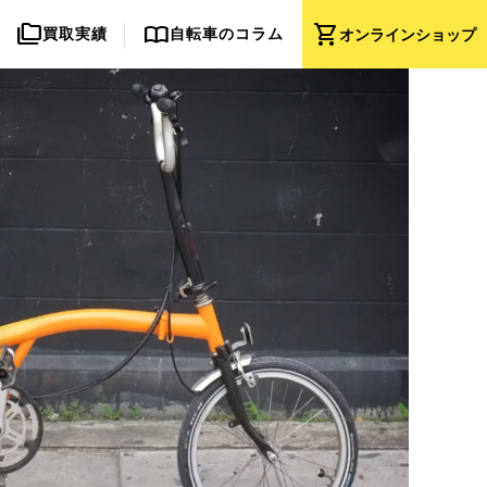
folder_copy
import_contacts
shopping_cart
買取実績
自転車のコラム
オンライン
ショップ