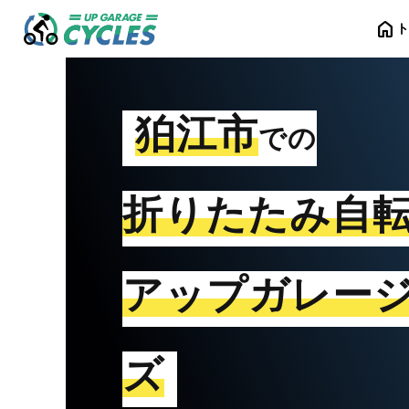
home
狛江市
での
折りたたみ自
アップガレー
ズ