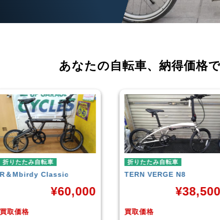
あなたの自転車、
納得価格
折りたたみ自転車
折りたたみ自転車
TERN
VERGE N8
RENAULT
LIGHT-8 AL-
FDB140
¥
38,500
¥
16,79
買取価格
買取価格