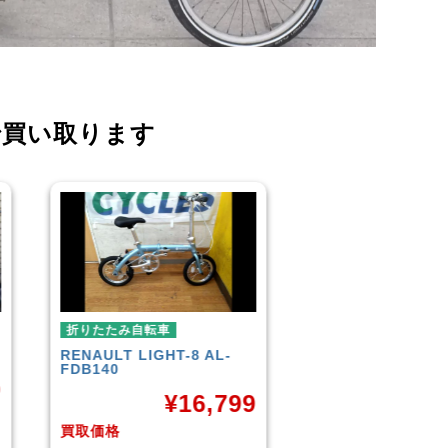
で買い取ります
折りたたみ自転車
折りたたみ自転車
R＆M
BD-1 2010年頃モデル
BROMPTON
NEO
¥
40,000
¥
3
9
買取価格
買取価格