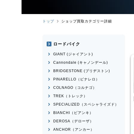
トップ
ショップ買取カテゴリー詳細
ロードバイク
GIANT (ジャイアント)
Cannondale (キャノンデール)
BRIDGESTONE (ブリヂストン)
PINARELLO（ピナレロ）
COLNAGO（コルナゴ）
TREK（トレック）
み自転車
折りたたみ自転車
SPECIALIZED（スペシャライズド）
rge N8
R＆M
birdy Classic
BIANCHI（ビアンキ）
¥
50,001
¥
60,000
DEROSA（デローザ）
買取価格
ANCHOR（アンカー）