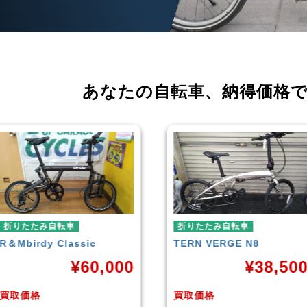
あなたの自転車、
納得価格
折りたたみ自転車
折りたたみ自転車
TERN
VERGE N8
RENAULT
LIGHT-8 AL-
FDB140
¥
38,500
¥
16,79
買取価格
買取価格