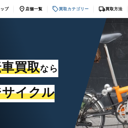
location_on
sell
local_shipping
トップ
店舗一覧
買取カテゴリー
買取方法
転車買取
なら
ジサイクル