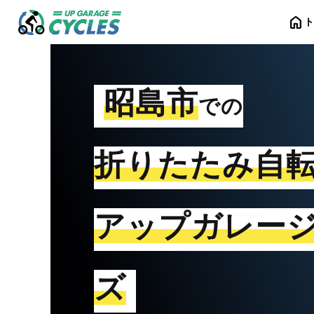
home
昭島市
での
折りたたみ自
アップガレー
ズ