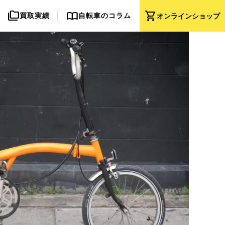
folder_copy
import_contacts
shopping_cart
買取実績
自転車のコラム
オンライン
ショップ