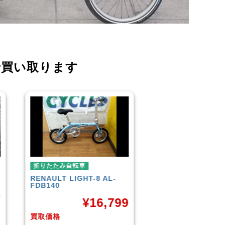
で買い取ります
折りたたみ自転車
折りたたみ自転車
R＆M
BD-1 2010年頃モデル
BROMPTON
NEO
¥
40,000
¥
3
9
買取価格
買取価格