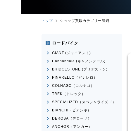
トップ
ショップ買取カテゴリー詳細
ロードバイク
GIANT (ジャイアント)
Cannondale (キャノンデール)
BRIDGESTONE (ブリヂストン)
PINARELLO（ピナレロ）
COLNAGO（コルナゴ）
TREK（トレック）
たみ自転車
折りたたみ自転車
SPECIALIZED（スペシャライズド）
rge N8
R＆M
birdy Classic
BIANCHI（ビアンキ）
¥
50,001
¥
60,000
DEROSA（デローザ）
格
買取価格
ANCHOR（アンカー）