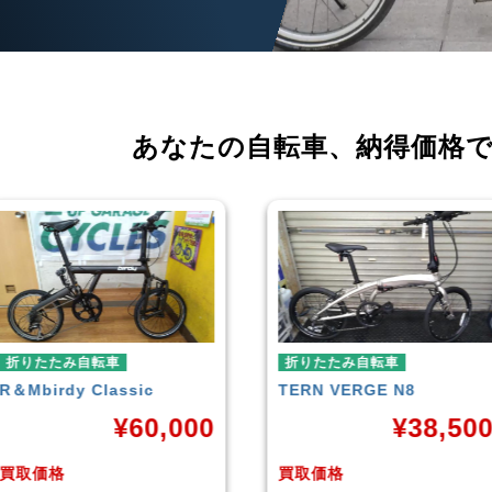
あなたの自転車、
納得価格
折りたたみ自転車
折りたたみ自転車
TERN
VERGE N8
RENAULT
LIGHT-8 AL-
FDB140
¥
38,500
¥
16,79
買取価格
買取価格