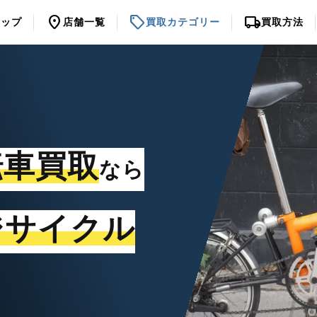
location_on
sell
local_shipping
トップ
店舗一覧
買取カテゴリー
買取方法
転車買取
なら
ジサイクル