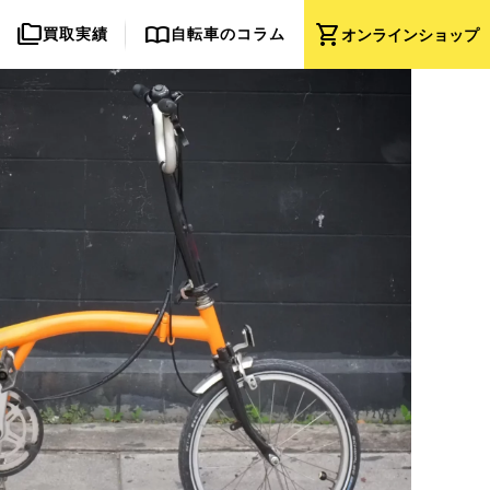
folder_copy
import_contacts
shopping_cart
買取実績
自転車のコラム
オンライン
ショップ