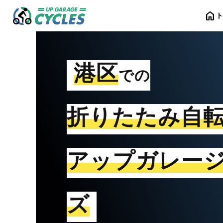
home
港区
での
折りたたみ自
アップガレー
ズ