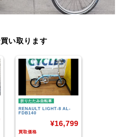
で買い取ります
折りたたみ自転車
折りたたみ自転車
R＆M
BD-1 2010年頃モデル
BROMPTON
NEO
¥
40,000
¥
9
買取価格
買取価格