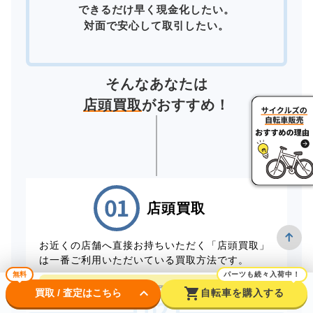
できるだけ早く現金化したい。
対面で安心して取引したい。
そんなあなたは
店頭買取
がおすすめ！
店頭買取
お近くの店舗へ直接お持ちいただく「店頭買取」
は一番ご利用いただいている買取方法です。
無料
パーツも続々入荷中！
店頭買取予約はこちら
keyboard_arrow_down
shopping_cart
買取 / 査定はこちら
自転車を購入する