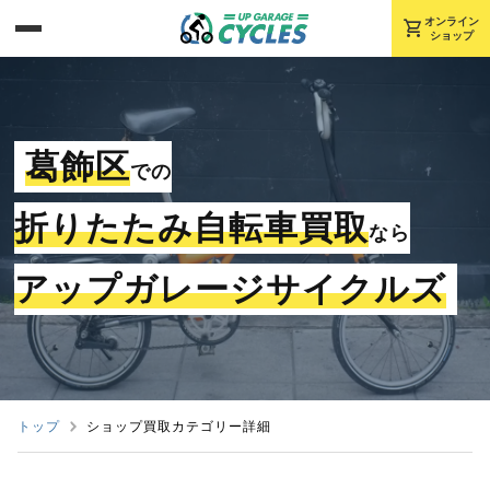
shopping_cart
オンライン
ショップ
葛飾区
での
折りたたみ自転車買取
なら
アップガレージサイクルズ
トップ
ショップ買取カテゴリー詳細