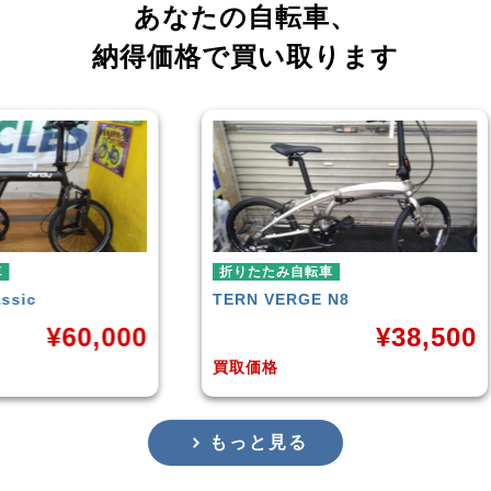
あなたの自転車、
納得価格で買い取ります
たみ自転車
折りたたみ自転車
VERGE N8
RENAULT
LIGHT-8 AL-FD
¥
38,500
¥
16
格
買取価格
もっと見る