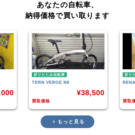
あなたの自転車、
納得価格で買い取ります
折りたたみ自転車
折り
RENAULT
LIGHT-8 AL-FDB140
R＆M
,500
¥
16,799
買取価格
買取
もっと見る