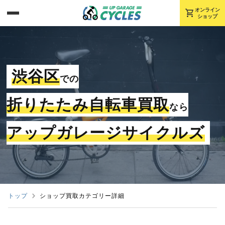
shopping_cart
オンライン
ショップ
渋谷区
での
折りたたみ自転車買取
なら
アップガレージサイクルズ
トップ
ショップ買取カテゴリー詳細