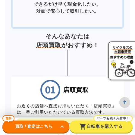
できるだけ早く現金化したい。
対面で安心して取引したい。
そんなあなたは
店頭買取
がおすすめ！
店頭買取
お近くの店舗へ直接お持ちいただく「店頭買取」
は一番ご利用いただいている買取方法です。
無料
パーツも続々入荷中！
店頭買取予約はこちら
keyboard_arrow_down
shopping_cart
買取 / 査定はこちら
自転車を購入する