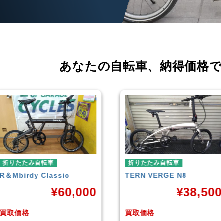
あなたの自転車、
納得価格
折りたたみ自転車
折りたたみ自転車
TERN
VERGE N8
RENAULT
LIGHT-8 AL-
FDB140
¥
38,500
¥
16,79
買取価格
買取価格