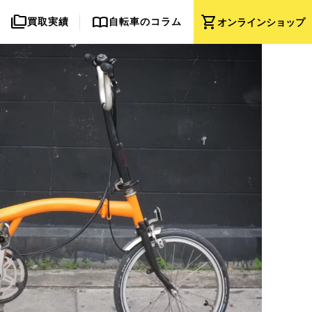
folder_copy
import_contacts
shopping_cart
買取実績
自転車のコラム
オンライン
ショップ