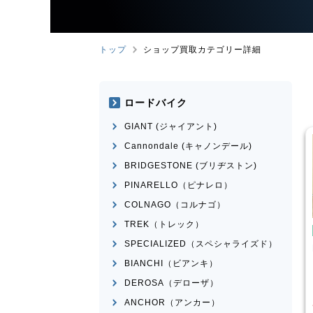
トップ
ショップ買取カテゴリー詳細
ロードバイク
GIANT (ジャイアント)
Cannondale (キャノンデール)
BRIDGESTONE (ブリヂストン)
PINARELLO（ピナレロ）
COLNAGO（コルナゴ）
TREK（トレック）
み自転車
折りたたみ自転車
SPECIALIZED（スペシャライズド）
rge N8
R＆M
birdy Classic
BIANCHI（ビアンキ）
¥
50,001
¥
60,000
DEROSA（デローザ）
買取価格
ANCHOR（アンカー）