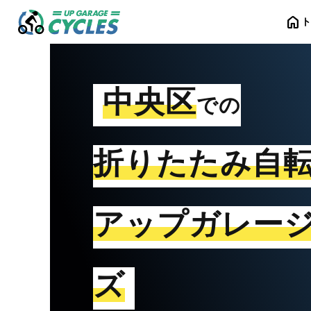
home
中央区
での
折りたたみ自
アップガレー
ズ