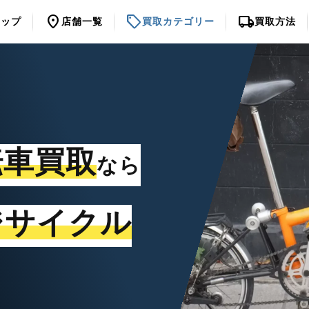
location_on
sell
local_shipping
トップ
店舗一覧
買取カテゴリー
買取方法
転車買取
なら
ジサイクル