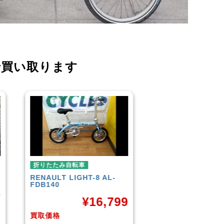
で買い取ります
折りたたみ自転車
折りたたみ自転車
R＆M
BD-1 2010年頃モデル
BROMPTON
NEO
¥
40,000
¥
3
9
買取価格
買取価格