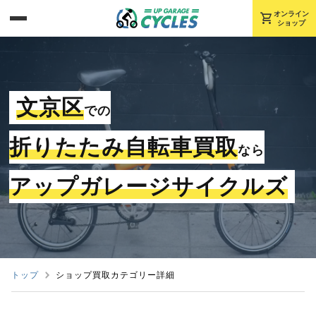
shopping_cart
オンライン
ショップ
文京区
での
折りたたみ自転車買取
なら
アップガレージサイクルズ
トップ
ショップ買取カテゴリー詳細