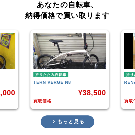
あなたの自転車、
納得価格で買い取ります
折りたたみ自転車
RENAULT
LIGHT-8 AL-FDB140
38,500
¥
16,799
買取価格
もっと見る