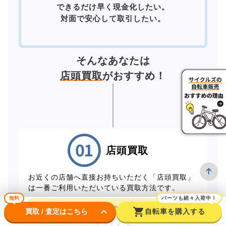
できるだけ早く現金化したい。
対面で安心して取引したい。
そんなあなたは
店頭買取
がおすすめ！
店頭買取
お近くの店舗へ直接お持ちいただく「店頭買取」
は一番ご利用いただいている買取方法です。
無料
パーツも続々入荷中！
店頭買取予約はこちら
keyboard_arrow_down
shopping_cart
買取 / 査定はこちら
自転車を購入する