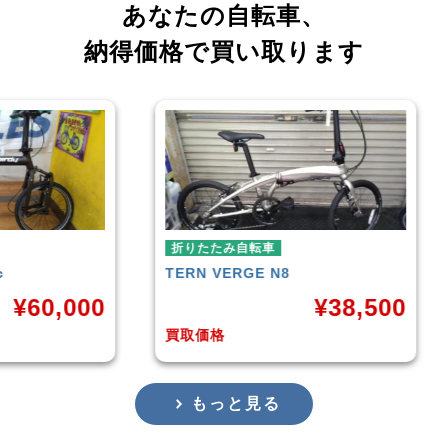
あなたの自転車、
納得価格で買い取ります
転車
折りたたみ自転車
E N8
RENAULT
LIGHT-8 AL-FDB140
¥
38,500
¥
16,79
買取価格
もっと見る