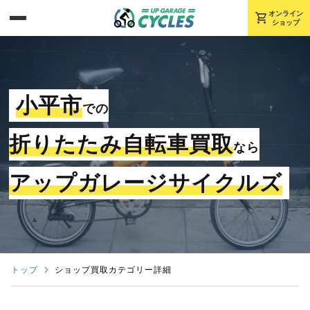
shopping_cart
オンライン
ショップ
小平市
での
折りたたみ自転車買取
なら
アップガレージサイクルズ
トップ
ショップ買取カテゴリー詳細