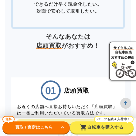
できるだけ早く現金化したい。
対面で安心して取引したい。
そんなあなたは
店頭買取
がおすすめ！
店頭買取
お近くの店舗へ直接お持ちいただく「店頭買取」
は一番ご利用いただいている買取方法です。
無料
パーツも続々入荷中！
店頭買取予約はこちら
keyboard_arrow_down
shopping_cart
買取 / 査定はこちら
自転車を購入する