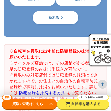
栃木県
※自転車を買取に出す前に防犯登録の抹消をお
願いいたします。
※サイクルズ店舗では、その店舗がある都道府
県の防犯登録のみ抹消手続きが可能です。
※買取のみ対応店舗では防犯登録の抹消はでき
かねますので、お住まいの自治体の自転車防犯
登録所で事前に抹消をお願いいたします。詳し
くは
防犯登録を抹消する方法
をご覧ください。
無料
パーツも続々入荷中！
※千葉県の防犯登録抹消手続きは店舗で行うこ
keyboard_arrow_down
shopping_cart
買取 / 査定はこちら
自転車を購入する
とができません。千葉県内の警察署又は交番ま
でお電話下さい。