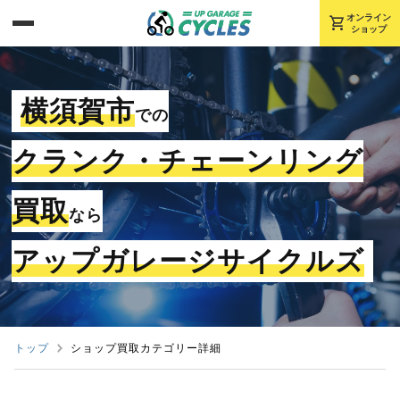
shopping_cart
オンライン
ショップ
横須賀市
での
クランク・チェーンリング
買取
なら
アップガレージサイクルズ
トップ
ショップ買取カテゴリー詳細