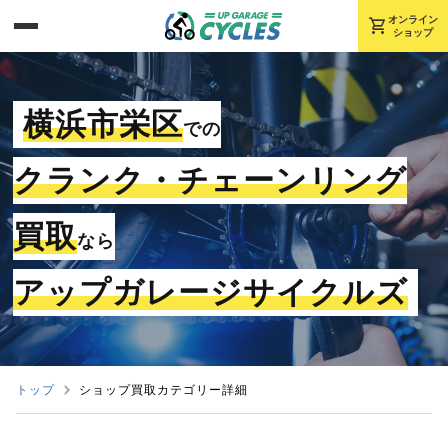
shopping_cart
オンライン
ショップ
横浜市栄区
での
クランク・チェーンリング
買取
なら
アップガレージサイクルズ
トップ
ショップ買取カテゴリー詳細