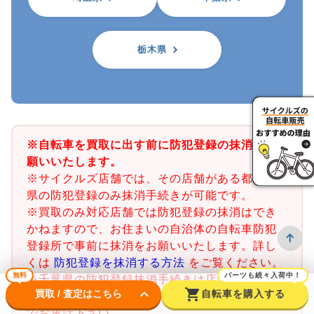
栃木県
※自転車を買取に出す前に防犯登録の抹消をお
願いいたします。
※サイクルズ店舗では、その店舗がある都道府
県の防犯登録のみ抹消手続きが可能です。
※買取のみ対応店舗では防犯登録の抹消はでき
かねますので、お住まいの自治体の自転車防犯
登録所で事前に抹消をお願いいたします。詳し
くは
防犯登録を抹消する方法
をご覧ください。
無料
パーツも続々入荷中！
※千葉県の防犯登録抹消手続きは店舗で行うこ
keyboard_arrow_down
shopping_cart
買取 / 査定はこちら
自転車を購入する
とができません。千葉県内の警察署又は交番ま
でお電話下さい。