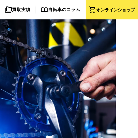
folder_copy
import_contacts
shopping_cart
買取実績
自転車のコラム
オンライン
ショップ