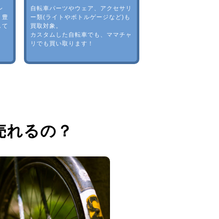
レ
自転車パーツやウェア、アクセサリ
。豊
ー類(ライトやボトルゲージなど)も
して
買取対象。
カスタムした自転車でも、ママチャ
リでも買い取ります！
売れるの？