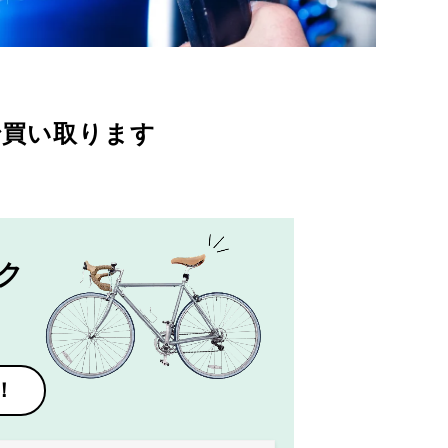
で買い取ります
ク
！