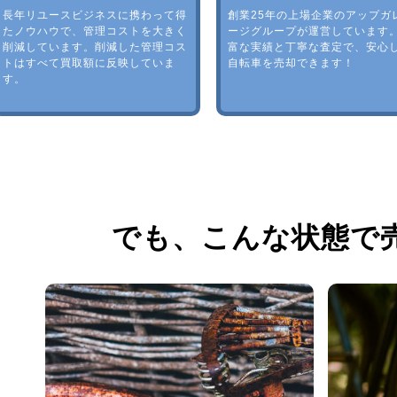
長年リユースビジネスに携わって得
創業25年の上場企業のアップガ
たノウハウで、管理コストを大きく
ージグループが運営しています
削減しています。削減した管理コス
富な実績と丁寧な査定で、安心
トはすべて買取額に反映していま
自転車を売却できます！
す。
でも、
こんな状態で