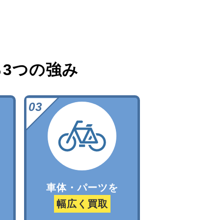
る
3つの強み
車体・パーツを
幅広く買取