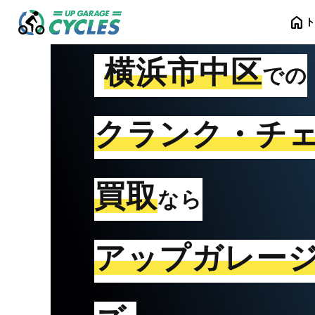
home
横浜市中区
での
クランク・チ
買取
なら
アップガレー