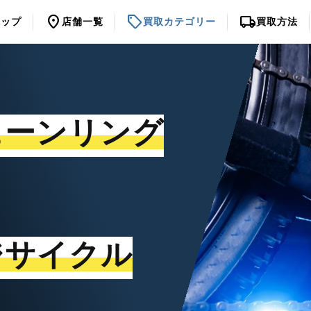
location_on
sell
local_shipping
トップ
店舗一覧
買取カテゴリー
買取方法
ェーンリング
ジサイクル