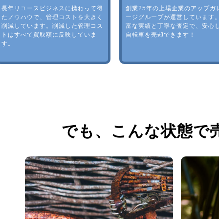
長年リユースビジネスに携わって得
創業25年の上場企業のアップガ
たノウハウで、管理コストを大きく
ージグループが運営しています
削減しています。削減した管理コス
富な実績と丁寧な査定で、安心
トはすべて買取額に反映していま
自転車を売却できます！
す。
でも、
こんな状態で