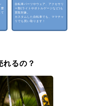
レ
自転車パーツやウェア、アクセサリ
。豊
ー類(ライトやボトルゲージなど)も
して
買取対象。
カスタムした自転車でも、ママチャ
リでも買い取ります！
売れるの？