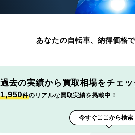
あなたの自転車、
納得価格
過去の実績から
買取相場をチェッ
1,950
件
のリアルな買取実績を掲載中！
今すぐここから検索