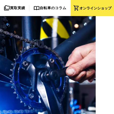
folder_copy
import_contacts
shopping_cart
買取実績
自転車のコラム
オンライン
ショップ