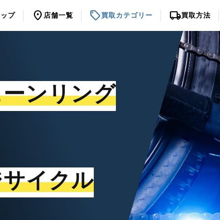
location_on
sell
local_shipping
トップ
店舗一覧
買取カテゴリー
買取方法
ェーンリング
ジサイクル