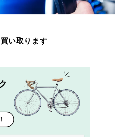
で買い取ります
ク
！