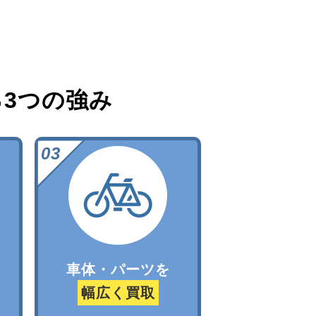
る
3つの強み
車体・パーツを
幅広く買取