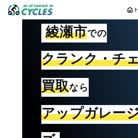
home
綾瀬市
での
クランク・チ
買取
なら
アップガレー