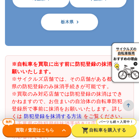
栃木県
※自転車を買取に出す前に防犯登録の抹消をお
願いいたします。
※サイクルズ店舗では、その店舗がある都道府
県の防犯登録のみ抹消手続きが可能です。
※買取のみ対応店舗では防犯登録の抹消はでき
かねますので、お住まいの自治体の自転車防犯
登録所で事前に抹消をお願いいたします。詳し
くは
防犯登録を抹消する方法
をご覧ください。
無料
パーツも続々入荷中！
※千葉県の防犯登録抹消手続きは店舗で行うこ
keyboard_arrow_down
shopping_cart
買取 / 査定はこちら
自転車を購入する
とができません。千葉県内の警察署又は交番ま
でお電話下さい。