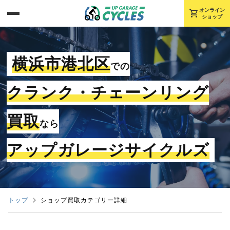
shopping_cart
オンライン
ショップ
横浜市港北区
での
クランク・チェーンリング
買取
なら
アップガレージサイクルズ
トップ
ショップ買取カテゴリー詳細