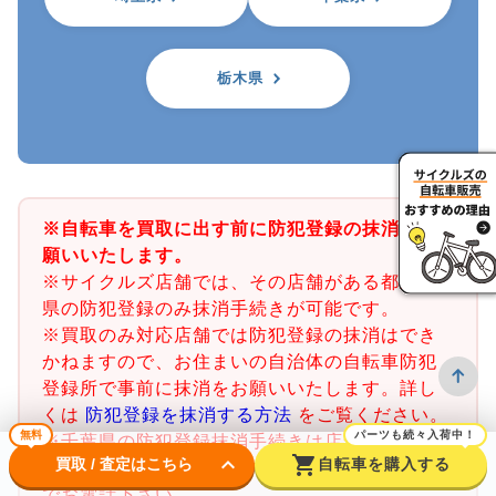
栃木県
※自転車を買取に出す前に防犯登録の抹消をお
願いいたします。
※サイクルズ店舗では、その店舗がある都道府
県の防犯登録のみ抹消手続きが可能です。
※買取のみ対応店舗では防犯登録の抹消はでき
かねますので、お住まいの自治体の自転車防犯
登録所で事前に抹消をお願いいたします。詳し
くは
防犯登録を抹消する方法
をご覧ください。
無料
パーツも続々入荷中！
※千葉県の防犯登録抹消手続きは店舗で行うこ
keyboard_arrow_down
shopping_cart
買取 / 査定はこちら
自転車を購入する
とができません。千葉県内の警察署又は交番ま
でお電話下さい。