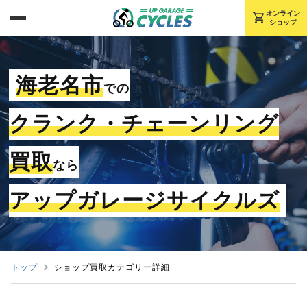
shopping_cart
オンライン
ショップ
海老名市
での
クランク・チェーンリング
買取
なら
アップガレージサイクルズ
トップ
ショップ買取カテゴリー詳細