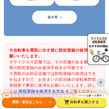
栃木県
※自転車を買取に出す前に防犯登録の抹消をお
願いいたします。
※サイクルズ店舗では、その店舗がある都道府
県の防犯登録のみ抹消手続きが可能です。
※買取のみ対応店舗では防犯登録の抹消はでき
かねますので、お住まいの自治体の自転車防犯
登録所で事前に抹消をお願いいたします。詳し
くは
防犯登録を抹消する方法
をご覧ください。
無料
パーツも続々入荷中！
※千葉県の防犯登録抹消手続きは店舗で行うこ
keyboard_arrow_down
shopping_cart
買取 / 査定はこちら
自転車を購入する
とができません。千葉県内の警察署又は交番ま
でお電話下さい。