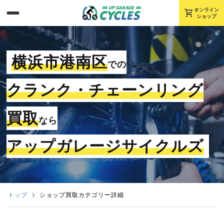
shopping_cart
オンライン
ショップ
横浜市港南区
での
クランク・チェーンリング
買取
なら
アップガレージサイクルズ
トップ
ショップ買取カテゴリー詳細