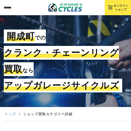
shopping_cart
オンライン
ショップ
開成町
での
クランク・チェーンリング
買取
なら
アップガレージサイクルズ
トップ
ショップ買取カテゴリー詳細