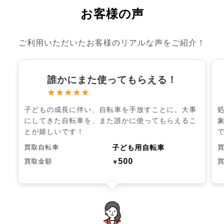
お客様の声
ご利用いただいたお客様のリアルな声をご紹介！
誰かにまた使ってもらえる！
★★★★★
子どもの成長に伴い、自転車を手放すことに。大事
にしてきた自転車を、また誰かに使ってもらえるこ
とが嬉しいです！
子ども用自転車
買取自転車
500
買取金額
￥
chevron_left
chevron_right