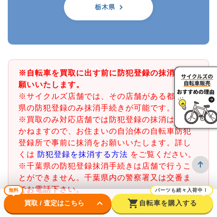
栃木県
※自転車を買取に出す前に防犯登録の抹消をお
願いいたします。
※サイクルズ店舗では、その店舗がある都道府
県の防犯登録のみ抹消手続きが可能です。
※買取のみ対応店舗では防犯登録の抹消はでき
かねますので、お住まいの自治体の自転車防犯
登録所で事前に抹消をお願いいたします。詳し
くは
防犯登録を抹消する方法
をご覧ください。
※千葉県の防犯登録抹消手続きは店舗で行うこ
とができません。千葉県内の警察署又は交番ま
でお電話下さい。
無料
パーツも続々入荷中！
keyboard_arrow_down
shopping_cart
買取 / 査定はこちら
自転車を購入する