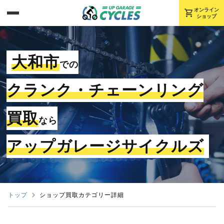
shopping_cart
オンライン
ショップ
大和市
での
クランク・チェーンリング
買取
なら
アップガレージサイクルズ
トップ
ショップ買取カテゴリー詳細