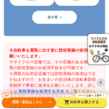
栃木県
※自転車を買取に出す前に防犯登録の抹消をお
願いいたします。
※サイクルズ店舗では、その店舗がある都道府
県の防犯登録のみ抹消手続きが可能です。
※買取のみ対応店舗では防犯登録の抹消はでき
かねますので、お住まいの自治体の自転車防犯
登録所で事前に抹消をお願いいたします。詳し
くは
防犯登録を抹消する方法
をご覧ください。
無料
パーツも続々入荷中！
※千葉県の防犯登録抹消手続きは店舗で行うこ
keyboard_arrow_down
shopping_cart
買取 / 査定はこちら
自転車を購入する
とができません。千葉県内の警察署又は交番ま
でお電話下さい。