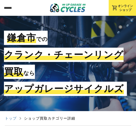
shopping_cart
オンライン
ショップ
鎌倉市
での
クランク・チェーンリング
買取
なら
アップガレージサイクルズ
トップ
ショップ買取カテゴリー詳細