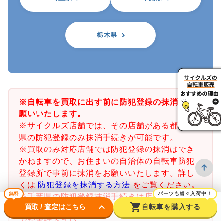
栃木県
※自転車を買取に出す前に防犯登録の抹消をお
願いいたします。
※サイクルズ店舗では、その店舗がある都道府
県の防犯登録のみ抹消手続きが可能です。
※買取のみ対応店舗では防犯登録の抹消はでき
かねますので、お住まいの自治体の自転車防犯
登録所で事前に抹消をお願いいたします。詳し
くは
防犯登録を抹消する方法
をご覧ください。
無料
パーツも続々入荷中！
※千葉県の防犯登録抹消手続きは店舗で行うこ
keyboard_arrow_down
shopping_cart
買取 / 査定はこちら
自転車を購入する
とができません。千葉県内の警察署又は交番ま
でお電話下さい。