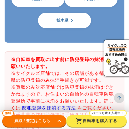
栃木県
※自転車を買取に出す前に防犯登録の抹消をお
願いいたします。
※サイクルズ店舗では、その店舗がある都道府
県の防犯登録のみ抹消手続きが可能です。
※買取のみ対応店舗では防犯登録の抹消はでき
かねますので、お住まいの自治体の自転車防犯
登録所で事前に抹消をお願いいたします。詳し
くは
防犯登録を抹消する方法
をご覧ください。
無料
パーツも続々入荷中！
※千葉県の防犯登録抹消手続きは店舗で行うこ
keyboard_arrow_down
shopping_cart
買取 / 査定はこちら
自転車を購入する
とができません。千葉県内の警察署又は交番ま
でお電話下さい。