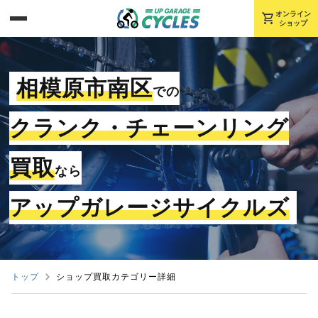
shopping_cart
オンライン
ショップ
相模原市南区
での
クランク・チェーンリング
買取
なら
アップガレージサイクルズ
トップ
ショップ買取カテゴリー詳細