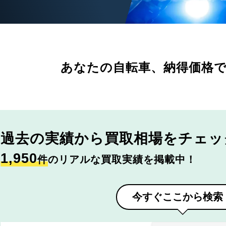
あなたの自転車、
納得価格
過去の実績から
買取相場をチェッ
1,950
件
のリアルな買取実績を掲載中！
今すぐここから検索