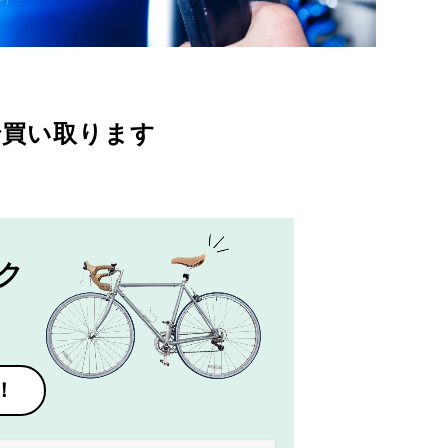
で買い取ります
ク
！