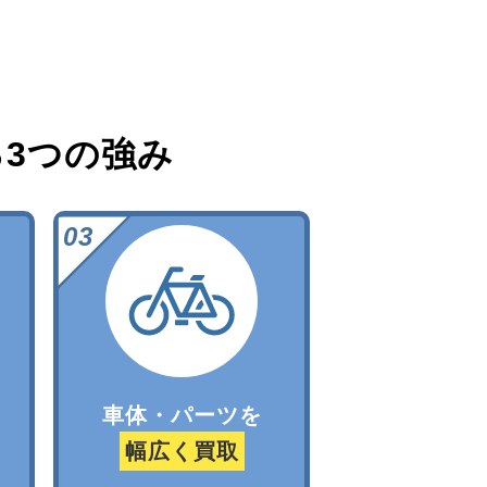
る
3つの強み
車体・パーツを
幅広く買取