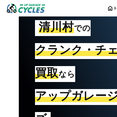
home
清川村
での
クランク・チ
買取
なら
アップガレー