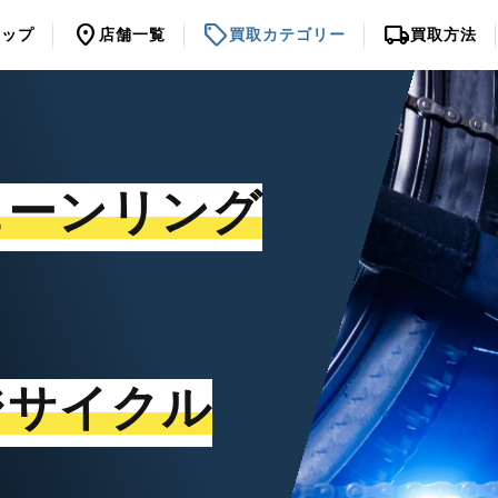
location_on
sell
local_shipping
トップ
店舗一覧
買取カテゴリー
買取方法
ェーンリング
ジサイクル