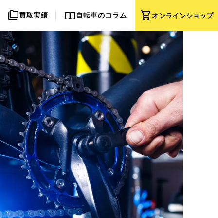
folder_copy
import_contacts
shopping_cart
買取実績
自転車のコラム
オンライン
ショップ