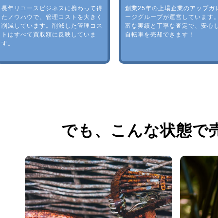
長年リユースビジネスに携わって得
創業25年の上場企業のアップガ
たノウハウで、管理コストを大きく
ージグループが運営しています
削減しています。削減した管理コス
富な実績と丁寧な査定で、安心
トはすべて買取額に反映していま
自転車を売却できます！
す。
でも、
こんな状態で