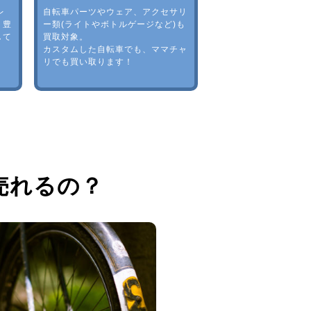
レ
自転車パーツやウェア、アクセサリ
。豊
ー類(ライトやボトルゲージなど)も
して
買取対象。
カスタムした自転車でも、ママチャ
リでも買い取ります！
売れるの？