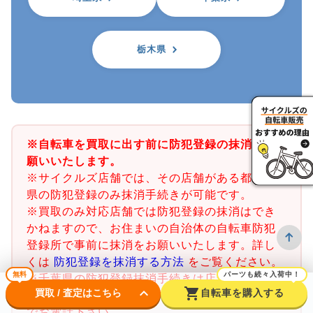
栃木県
※自転車を買取に出す前に防犯登録の抹消をお
願いいたします。
※サイクルズ店舗では、その店舗がある都道府
県の防犯登録のみ抹消手続きが可能です。
※買取のみ対応店舗では防犯登録の抹消はでき
かねますので、お住まいの自治体の自転車防犯
登録所で事前に抹消をお願いいたします。詳し
くは
防犯登録を抹消する方法
をご覧ください。
無料
パーツも続々入荷中！
※千葉県の防犯登録抹消手続きは店舗で行うこ
keyboard_arrow_down
shopping_cart
買取 / 査定はこちら
自転車を購入する
とができません。千葉県内の警察署又は交番ま
でお電話下さい。