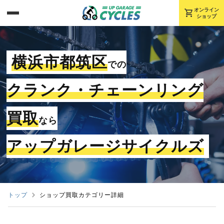
shopping_cart
オンライン
ショップ
横浜市都筑区
での
クランク・チェーンリング
買取
なら
アップガレージサイクルズ
トップ
ショップ買取カテゴリー詳細